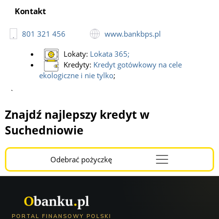
Adres:
Bugaj 12;
Kontakt
Bank BPS, bankomat
801 321 456
www.bankbps.pl
Adres:
Kielecka 5a;
Lokaty:
Lokata 365
;
Kredyty:
Kredyt gotówkowy na cele
ekologiczne i nie tylko
;
`
Znajdź najlepszy kredyt w
Suchedniowie
Odebrać pożyczkę
Menu
Burger
PORTAL FINANSOWY POLSKI