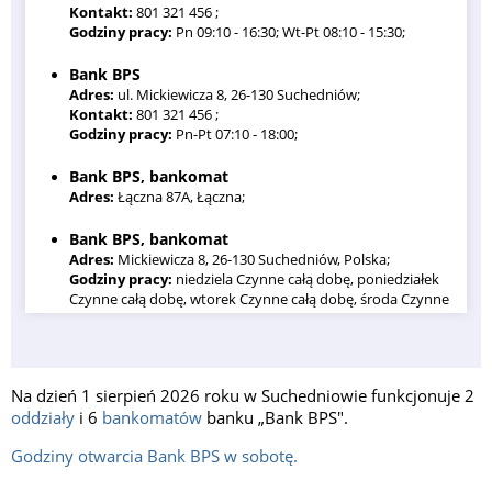
Kontakt:
801 321 456 ;
Godziny pracy:
Pn 09:10 - 16:30; Wt-Pt 08:10 - 15:30;
Bank BPS
Adres:
ul. Mickiewicza 8, 26-130 Suchedniów;
Kontakt:
801 321 456 ;
Godziny pracy:
Pn-Pt 07:10 - 18:00;
Bank BPS, bankomat
Adres:
Łączna 87A, Łączna;
Bank BPS, bankomat
Adres:
Mickiewicza 8, 26-130 Suchedniów, Polska;
Godziny pracy:
niedziela Czynne całą dobę, poniedziałek
Czynne całą dobę, wtorek Czynne całą dobę, środa Czynne
całą dobę, czwartek Czynne całą dobę, piątek Czynne całą
dobę, sobota Czynne całą dobę;
Bank BPS, bankomat
Na dzień 1 sierpień 2026 roku w Suchedniowie funkcjonuje 2
oddziały
i 6
bankomatów
banku „Bank BPS".
Bank BPS, bankomat
Adres:
Kościuszki 92a;
Godziny otwarcia Bank BPS w sobotę.
Bank BPS, bankomat